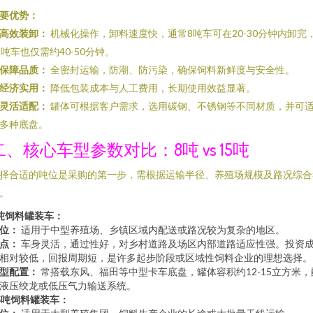
要优势：
高效装卸：
机械化操作，卸料速度快，通常8吨车可在20-30分钟内卸完
5吨车也仅需约40-50分钟。
保障品质：
全密封运输，防潮、防污染，确保饲料新鲜度与安全性。
经济实用：
降低包装成本与人工费用，长期使用效益显著。
灵活适配：
罐体可根据客户需求，选用碳钢、不锈钢等不同材质，并可
多种底盘。
二、核心车型参数对比：8吨 vs 15吨
择合适的吨位是采购的第一步，需根据运输半径、养殖场规模及路况综合
。
吨饲料罐装车：
位：
适用于中型养殖场、乡镇区域内配送或路况较为复杂的地区。
点：
车身灵活，通过性好，对乡村道路及场区内部道路适应性强。投资
相对较低，回报周期短，是许多起步阶段或区域性饲料企业的理想选择。
型配置：
常搭载东风、福田等中型卡车底盘，罐体容积约12-15立方米，
液压绞龙或低压气力输送系统。
5吨饲料罐装车：