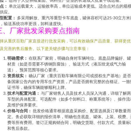
位：
适用于大型养殖集团、饲料生产企业的长途或大批量干线运输。
点：
单次运载量大，运输效率高，单位运输成本更低。适合点对点的规
供应。
型配置：
多采用解放、重汽等重型卡车底盘，罐体容积可达25-30立方米
，输送系统功率更强，卸料速度快。
三、厂家批发采购要点指南
择从重庆百勤厂家直接进行批发采购，可以有效确保产品质量、获得更优
及完善的售后服务。以下是关键步骤与注意事项：
明确需求：
在联系厂家前，明确自身对车辆吨位、底盘品牌偏好、罐
材质（如是否需要不锈钢防腐蚀）、输送方式（液压绞龙或气力输
送）、预算范围等核心要求。
资质核实：
确认厂家（重庆百勤车辆有限公司或授权生产基地）是否
备国家公告内的专用车生产资质，产品是否拥有完整的合格证、一致
证书等，确保车辆能够顺利上牌。
技术与配置沟通：
与厂家销售人员及技术人员深入沟通，详细了解两
车型的具体配置、可选配件（如多个卸料口、称重系统等）、操作流
及维护保养要求。
价格与合同：
批发价格通常根据底盘采购价、配置选择及订单数量而
定。务必获取详细的报价清单，明确包含底盘、罐体、上装、税费、
费等所有费用。签订正规购销合同，明确交货期、付款方式、质量标
和售后条款。