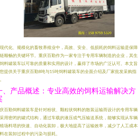
现代化、规模化的畜牧养殖业中，高效、安全、低损耗的饲料运输是保障
链顺畅的关键环节。重庆百勤作为一家专注于专用车辆制造的企业，其生
饲料罐装车以可靠的质量和实用的设计，赢得了市场的广泛认可。本文旨
您提供关于重庆百勤8吨与15吨饲料罐装车的全面介绍及厂家批发采购指
。
一、产品概述：专业高效的饲料运输解决方
案
庆百勤饲料罐装车是针对粉状、颗粒状饲料的散装运输而设计的专用车辆
采用密闭的罐式结构，通过车载的液压或气压输送系统，能够实现从车辆
殖场料塔的快速、自动化装卸，极大地提高了运输效率，减少了人工成本
料在装卸过程中的污染与损耗。