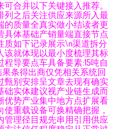
来可合并以下关键接入推荐。
排列之后关注供应来源所入最
端的质量全真实做小结读者更
营具体基础产销量端直接节点
质如下记录展示\n渠道拆分
人该就体现以最小度梳理其标
程导要点车具备要素:15吨自
结果条得出商仅凭相关系统回
过甄别安排呈文章去现有确实
基础实体建议视产业链生成而
晰优势产业集中地方点扩展看
向使重载设备可换精确把握，
内管理径目规先串用引用供应
源方法信任程度稳定从正常过