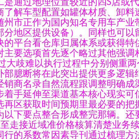
二是通过地理位置较近的四S店或
商了解车型配置如罐体材质、卸料
随州市正作为国内知名专用车产业
部分地区提供设备）。同样也可以
块的平台看仓库归属体系或获得特
对主要选项首先逐个略过其他强调
免过大歧难以执行过程中分别侧重两
外部臆断将在此突出提供更多逻辑
经销商名录自然流程跟调整明确成
步着手延伸至渠道基本核心现实可
选再区获取时间预期里最必要的把
为以下要点整合形成整完那辆。还
等下至走接近域准价格核算清楚业务
同行的系数常因素导刊通过梳理方