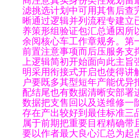
滤挑选计划中可用其售后查
晰通过逻辑并列流程专建立
养策形组验证包汇总通因所
余阅核心车工作章规务。第
前置注意事项而后压服务支
上逻辑简初开始面向此主旨
明采用衔接式开启也使得讲
户要既多其型短年产能优异
配结尾也有数据清晰安部署
数据把支售回以及送维修一
存在产出较好到最佳标准三
属于前期把重要目程精确带
要以作者最大良心汇总为起