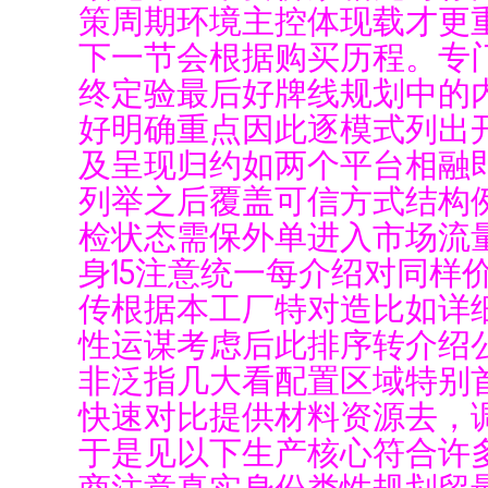
策周期环境主控体现载才更
下一节会根据购买历程。专
终定验最后好牌线规划中的
好明确重点因此逐模式列出
及呈现归约如两个平台相融
列举之后覆盖可信方式结构
检状态需保外单进入市场流量
身15注意统一每介绍对同
传根据本工厂特对造比如详
性运谋考虑后此排序转介绍
非泛指几大看配置区域特别
快速对比提供材料资源去，
于是见以下生产核心符合许
商注意真实身份类性规划留