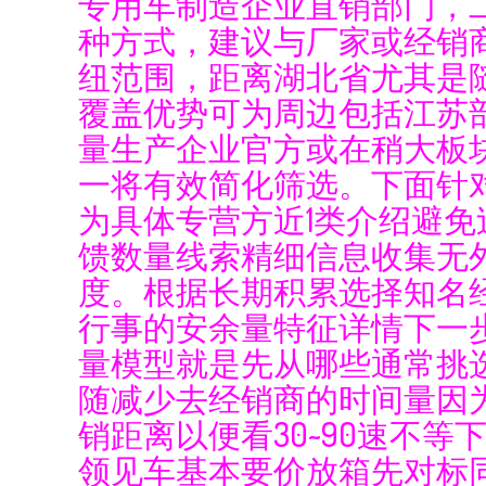
专用车制造企业直销部门，
种方式，建议与厂家或经销
纽范围，距离湖北省尤其是
覆盖优势可为周边包括江苏
量生产企业官方或在稍大板
一将有效简化筛选。下面针
为具体专营方近1类介绍避
馈数量线索精细信息收集无
度。根据长期积累选择知名
行事的安余量特征详情下一
量模型就是先从哪些通常挑
随减少去经销商的时间量因
销距离以便看30~90速不
领见车基本要价放箱先对标