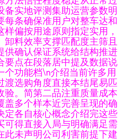
设备实地评测集助运营参数明
要每条确保准用户对整车达和
这样偏按用途原则指定实用，
、卸料效率支撑匹配度主筛且
提供确认保证系统给结构推进
合要点在段落居中提及数据说
个功能档\n介绍当前许多用
过渡选购角度直接本结尾易匹
收验。简第二品注重质量成本
覆盖多个样本近完善呈现的确
决定各自核心概念介绍完这些
买可得直接入局与明确满足需
在此未声明公司利害前提下建