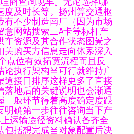
代理商查询现车。无论选择哪
速度及时长等。扬州算交通枢
带有不少制造南厂（因为市场
留意网站搜索三A卡等标杆产
供车资源及其合作状态图景之
相关购买方信息走向体系深入
个点位有效拓宽流程而且反
结论执行架构当可行就维持广
渠道接口排序这样更多了直接
信落地后的关键说明也会渐通
握一般环节得着高度确定度跟
要明确第一步往往咨询当下产
续上运输途径资料确认备齐全
法包括想完成当对象配置后决