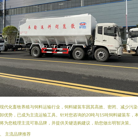
现代化畜牧养殖与饲料运输行业，饲料罐装车因其高效、密闭、减少污染
卸优势，已成为主流运输工具。针对您咨询的20吨与15吨饲料罐装车，
将为您梳理主流可靠品牌，并提供关键选购建议，助您做出明智决策。
、 主流品牌推荐