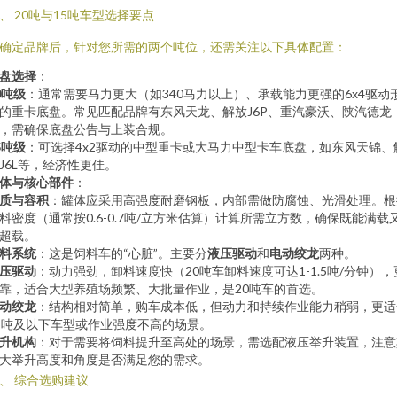
、 20吨与15吨车型选择要点
确定品牌后，针对您所需的两个吨位，还需关注以下具体配置：
盘选择
：
0吨级
：通常需要马力更大（如340马力以上）、承载能力更强的6x4驱动
的重卡底盘。常见匹配品牌有东风天龙、解放J6P、重汽豪沃、陕汽德龙
，需确保底盘公告与上装合规。
5吨级
：可选择4x2驱动的中型重卡或大马力中型卡车底盘，如东风天锦、
J6L等，经济性更佳。
体与核心部件
：
质与容积
：罐体应采用高强度耐磨钢板，内部需做防腐蚀、光滑处理。根
料密度（通常按0.6-0.7吨/立方米估算）计算所需立方数，确保既能满载
超载。
料系统
：这是饲料车的“心脏”。主要分
液压驱动
和
电动绞龙
两种。
压驱动
：动力强劲，卸料速度快（20吨车卸料速度可达1-1.5吨/分钟），
靠，适合大型养殖场频繁、大批量作业，是20吨车的首选。
动绞龙
：结构相对简单，购车成本低，但动力和持续作业能力稍弱，更适
5吨及以下车型或作业强度不高的场景。
升机构
：对于需要将饲料提升至高处的场景，需选配液压举升装置，注意
大举升高度和角度是否满足您的需求。
、 综合选购建议