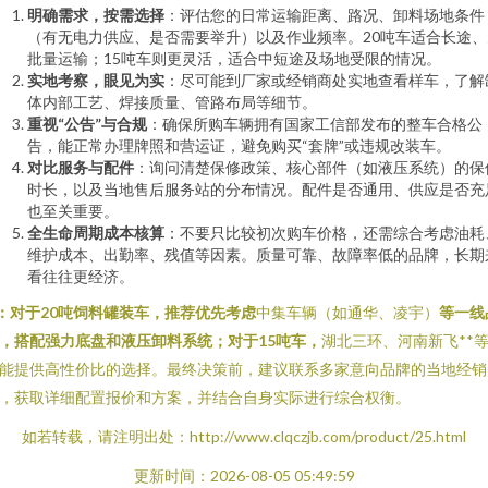
明确需求，按需选择
：评估您的日常运输距离、路况、卸料场地条件
（有无电力供应、是否需要举升）以及作业频率。20吨车适合长途、
批量运输；15吨车则更灵活，适合中短途及场地受限的情况。
实地考察，眼见为实
：尽可能到厂家或经销商处实地查看样车，了解
体内部工艺、焊接质量、管路布局等细节。
重视“公告”与合规
：确保所购车辆拥有国家工信部发布的整车合格公
告，能正常办理牌照和营运证，避免购买“套牌”或违规改装车。
对比服务与配件
：询问清楚保修政策、核心部件（如液压系统）的保
时长，以及当地售后服务站的分布情况。配件是否通用、供应是否充
也至关重要。
全生命周期成本核算
：不要只比较初次购车价格，还需综合考虑油耗
维护成本、出勤率、残值等因素。质量可靠、故障率低的品牌，长期
看往往更经济。
*：对于20吨饲料罐装车，推荐优先考虑
中集车辆（如通华、凌宇）
等一线
，搭配强力底盘和液压卸料系统；对于15吨车，
湖北三环、河南新飞**
能提供高性价比的选择。最终决策前，建议联系多家意向品牌的当地经销
，获取详细配置报价和方案，并结合自身实际进行综合权衡。
如若转载，请注明出处：http://www.clqczjb.com/product/25.html
更新时间：2026-08-05 05:49:59