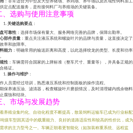
用
：非常适合为中型及大型养猪场、养鸡场、养牛场以及区域性饲料加工
供定点配送服务，是衔接饲料厂与养殖场的关键装备。
二、选购与使用注意事项
关键选购要点
：
盘可靠性
：选择市场保有量大、服务网络完善的品牌，保障出勤率。
心部件质量
：重点关注液压系统和螺旋叶片的品牌与质量，这直接决定了
效率和故障率。
料能力
：明确常用的输送距离和高度，以此选择绞龙的类型、长度和功率
。
规性
：车辆需符合国家的上牌标准（整车尺寸、重量等），并具备正规的
合格证。
操作与维护
：
作人员需经过培训，熟悉液压系统和控制面板的操作流程。
期保养液压油、滤清器，检查螺旋叶片磨损情况，及时清理罐内残余物料
止腐蚀和结块。
三、市场与发展趋势
着养殖业集约化、自动化程度不断提高，散装饲料运输车已成为行业标配
5吨级车型因其适中的载重能力、良好的道路适应性和较高的性价比，成
需求的主力型号之一。车辆正朝着更智能化（如加装称重系统、远程监