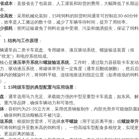
省成本
：直接省去了包装袋、人工灌装和卸货的费用，大幅降低了长期运
本。
业高效
：采用机械化装卸，15吨饲料的卸货时间通常可控制在30-60分钟
，效率是人工搬运的数十倍，减少了车辆等待时间，提升了周转率。
少损耗
：密闭运输避免了饲料在途中受潮、污染和抛洒损失，保证了饲料
。
结构与工作原理
：
辆通常由二类卡车底盘、专用罐体、液压驱动系统、螺旋输送装置（俗
“绞龙”）和电控系统组成。
核心是
液压举升系统
和
螺旋输送系统
。工作时，通过取力器获取卡车发动
力，驱动液压系统，将罐体举升至一定角度（通常后翻或侧翻），然后启
体内的螺旋叶片，将饲料平稳、连续地推送到指定位置（如养殖场的饲料
）。
15吨级车型的典型配置与应用场景
：
盘
：通常选用马力充足、承载能力强的中型至重型卡车底盘，如东风、解
、重汽等品牌，确保车辆动力和可靠性。
体
：容积约为25-35立方米，采用优质钢板制作，内部光滑并可能做防腐
，确保饲料流动顺畅且不被污染。
送系统
：根据卸货需求，可选择
水平螺旋
（用于近距离平推）或
螺旋举升
可将饲料提升至数米高的饲料塔）。一些高端车型配备多根绞龙，实现更
、更远距离的输送。